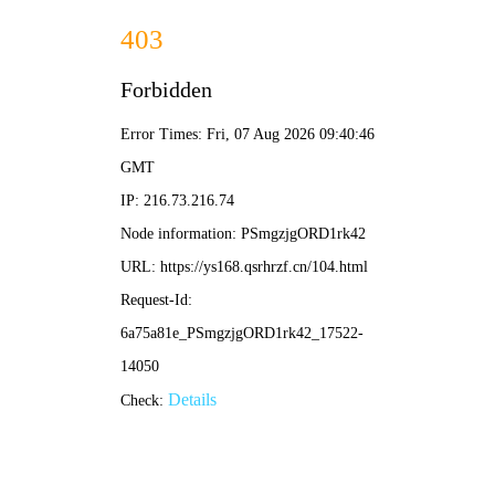
奇奇影院在线
异形：罗慕路斯
2026年度科幻惊悚巨制，探索异形起源之谜，深空
恐惧全面升级，沉浸式震撼视听体验。
立即播放