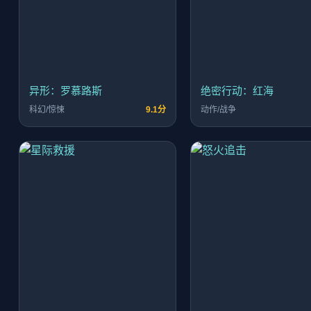
异形：罗慕路斯
绝密行动：红海
科幻/惊悚
9.1分
动作/战争