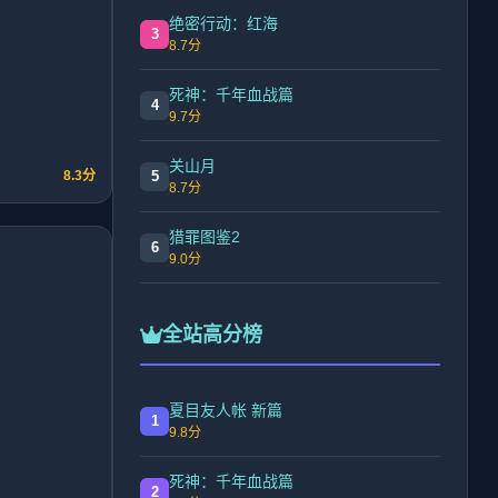
绝密行动：红海
3
8.7分
死神：千年血战篇
4
9.7分
关山月
5
8.3分
8.7分
猎罪图鉴2
6
9.0分
全站高分榜
夏目友人帐 新篇
1
9.8分
死神：千年血战篇
2