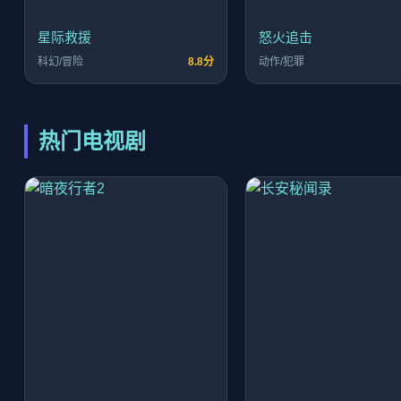
星际救援
怒火追击
科幻/冒险
8.8分
动作/犯罪
热门电视剧