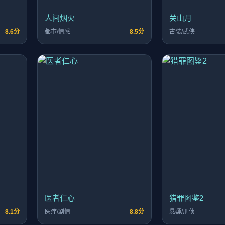
人间烟火
关山月
8.6分
都市/情感
8.5分
古装/武侠
医者仁心
猎罪图鉴2
8.1分
医疗/剧情
8.8分
悬疑/刑侦