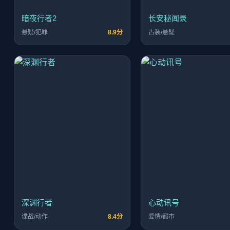
暗夜行者2
长安秘闻录
悬疑/犯罪
8.9分
古装/悬疑
深渊行者
心动讯号
谍战/动作
8.4分
爱情/都市