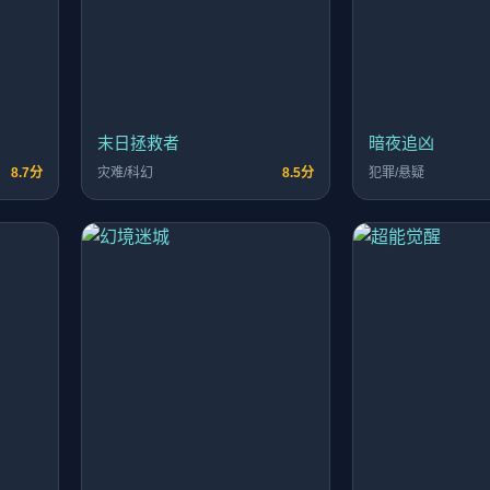
末日拯救者
暗夜追凶
8.7分
灾难/科幻
8.5分
犯罪/悬疑