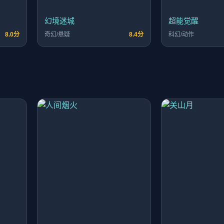
幻境迷城
超能觉醒
8.0分
奇幻/悬疑
8.4分
科幻/动作