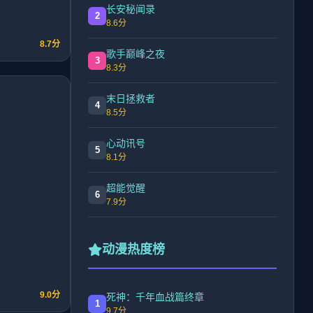
长安秘闻录
2
8.6分
8.7分
歌手巅峰之夜
3
8.3分
末日拯救者
4
8.5分
心动讯号
5
8.1分
超能觉醒
6
7.9分
动漫热度榜
9.0分
死神：千年血战篇终章
1
9.7分