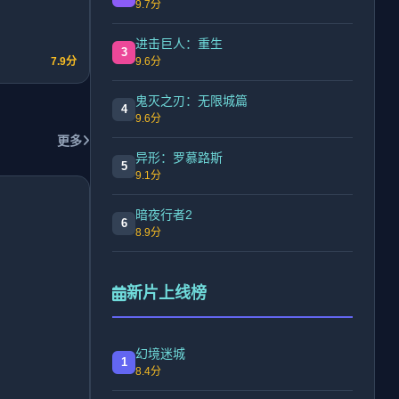
9.7分
进击巨人：重生
3
7.9分
9.6分
鬼灭之刃：无限城篇
4
9.6分
更多
异形：罗慕路斯
5
9.1分
暗夜行者2
6
8.9分
新片上线榜
幻境迷城
1
8.4分