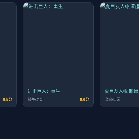
进击巨人：重生
夏目友人帐 新篇
9.5分
战争/奇幻
9.6分
治愈/日常