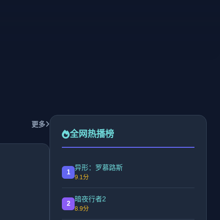
更多
全网热播榜
异形：罗慕路斯
1
9.1分
暗夜行者2
2
8.9分