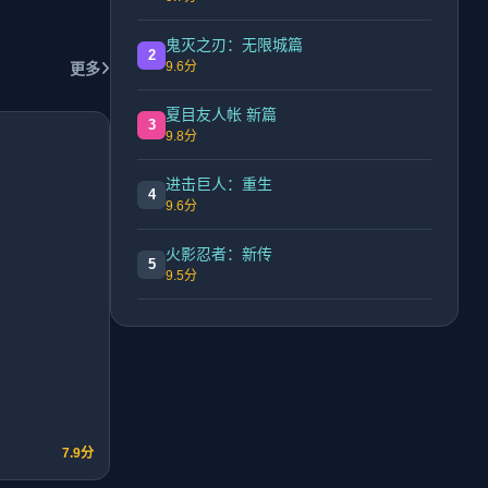
鬼灭之刃：无限城篇
2
9.6分
更多
夏目友人帐 新篇
3
9.8分
进击巨人：重生
4
9.6分
火影忍者：新传
5
9.5分
7.9分